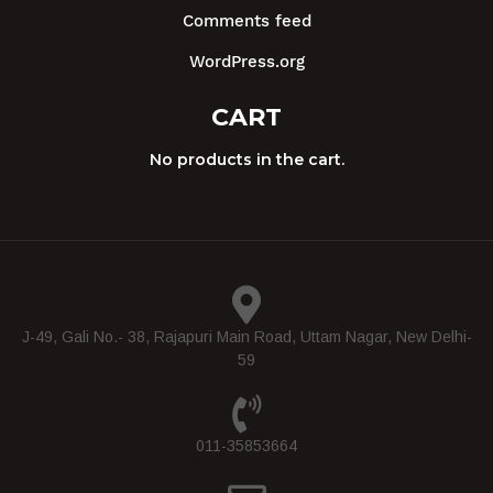
Comments feed
WordPress.org
CART
No products in the cart.
J-49, Gali No.- 38, Rajapuri Main Road, Uttam Nagar, New Delhi-
59
011-35853664