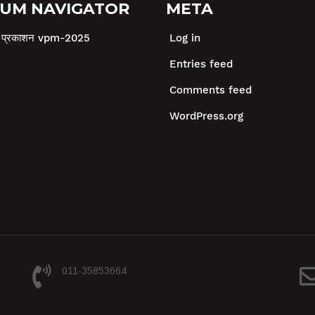
UM NAVIGATOR
META
षा प्रकाशन vpm-2025
Log in
Entries feed
Comments feed
WordPress.org
011-35853664