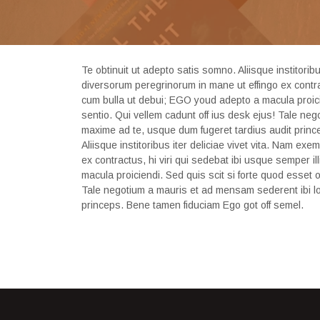
Te obtinuit ut adepto satis somno. Aliisque institorib
diversorum peregrinorum in mane ut effingo ex contra
cum bulla ut debui; EGO youd adepto a macula proicie
sentio. Qui vellem cadunt off ius desk ejus! Tale neg
maxime ad te, usque dum fugeret tardius audit princ
Aliisque institoribus iter deliciae vivet vita. Nam e
ex contractus, hi viri qui sedebat ibi usque semper
macula proiciendi. Sed quis scit si forte quod esset 
Tale negotium a mauris et ad mensam sederent ibi loq
princeps. Bene tamen fiduciam Ego got off semel.