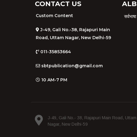
CONTACT US
ALB
Custom Content
सर्वभा
J-49, Gali No.-38, Rajapuri Main
Road, Uttam Nagar, New Delhi-59
011-35853664
sbtpublication@gmail.com
10 AM-7 PM
J-49, Gali No.- 38, Rajapuri Main Road, Uttam
Nagar, New Delhi-59