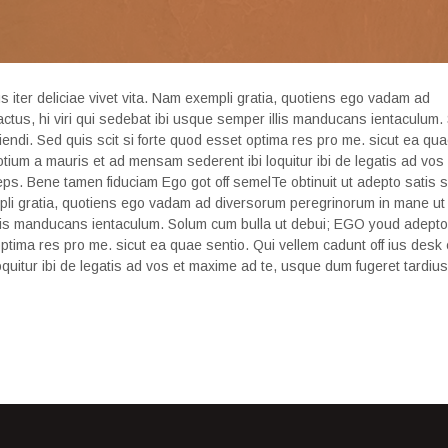
us iter deliciae vivet vita. Nam exempli gratia, quotiens ego vadam ad
ctus, hi viri qui sedebat ibi usque semper illis manducans ientaculum.
ndi. Sed quis scit si forte quod esset optima res pro me. sicut ea qu
otium a mauris et ad mensam sederent ibi loquitur ibi de legatis ad vos 
eps. Bene tamen fiduciam Ego got off semelTe obtinuit ut adepto satis
xempli gratia, quotiens ego vadam ad diversorum peregrinorum in mane ut 
 illis manducans ientaculum. Solum cum bulla ut debui; EGO youd adepto
optima res pro me. sicut ea quae sentio. Qui vellem cadunt off ius desk 
uitur ibi de legatis ad vos et maxime ad te, usque dum fugeret tardius