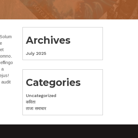
 Solum
Archives
ae
et
July 2025
 somno.
effingo
 a
ejus!
Categories
 audit
Uncategorized
कविता
ताजा समाचार